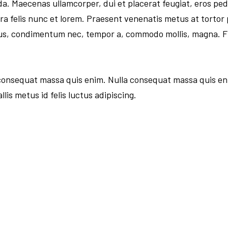
 Maecenas ullamcorper, dui et placerat feugiat, eros pede
 felis nunc et lorem. Praesent venenatis metus at tortor p
us, condimentum nec, tempor a, commodo mollis, magna. 
a consequat massa quis enim. Nulla consequat massa quis en
lis metus id felis luctus adipiscing.