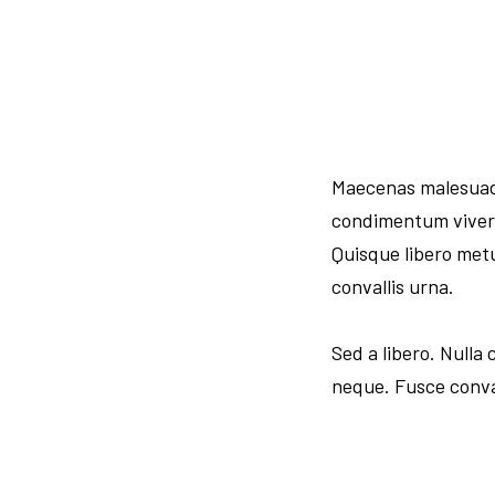
Maecenas malesuada.
condimentum viverra
Quisque libero met
convallis urna.
Sed a libero. Null
neque. Fusce conval